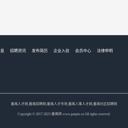
信息
招聘资讯
发布简历
企业入驻
会员中心
法律申明
们
番禺人才网,番禺招聘网,番禺人才市场,番禺人事人才网,番禺社区招聘网
Copyright © 2017-2023 番禺网 www.panpin.cn All rights reserved.