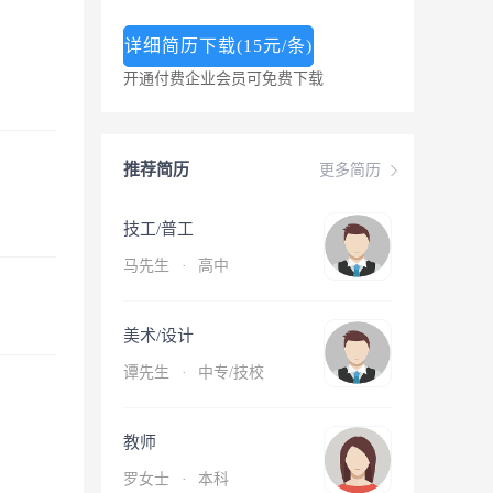
详细简历下载(15元/条)
开通付费企业会员可免费下载
推荐简历
更多简历
技工/普工
马先生
·
高中
美术/设计
谭先生
·
中专/技校
教师
罗女士
·
本科