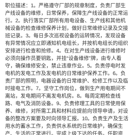
职位描述：1。严格遵守厂部的规章制度，负责厂部生
产线设备的维修，日常保养，保障生产线设备的正常运
行。2。执行落实厂部所有用电设备、生产线和其他机
械设备的检查维修保养计划，做好日常维修记录及交接
班记录。3。每日多次巡视设备的运转情况，发现设备
有异常情况应立即通知机电组长，并按机电组长的组织
安排进行检查和抢修。4。在对生产线设备进行维修时
必须向操作员要钥匙，并挂“设备维修”牌，由专人看
守，确保维修安全，禁止违章作业。5。负责停电时发
电机的发电工作及发电机的日常维护保养工作。6。负
责厂部的照明，电器设备的日常维护、检修工作以及临
时接电工作。7。坚守工作岗位，做到生产用电期间不
离站，发电期间不离发电机房。8。每周定期检查线
路、电气及消防设备。9、负责修理工具的日常使用保
养、维修，对所需工具和材料应提前向领导申请，对设
备的整改方案要及时向领导汇报。10。负责生产及生活
用水的蓄水工作，负责供水系统的日常维护，确保生
产、生活的正常进行。完成上级下达的任务。任职资